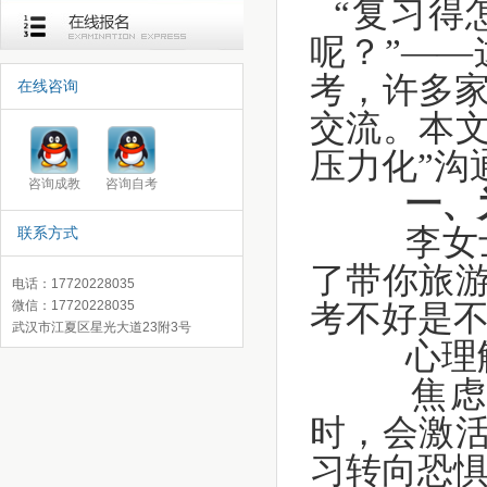
“复习得
呢？”—
考，许多
在线咨询
交流。本文
压力化”沟
咨询成教
咨询自考
一、
李女士
联系方式
了带你旅游
电话：17720228035
微信：17720228035
考不好是不
武汉市江夏区星光大道23附3号
心理解
焦虑传
时，会激活
习转向恐
录取查询