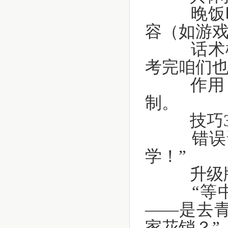
晚饭时
容（如游
话术模
考完咱们也
作用：
制。
技巧3：
错误话
学！”
升级版
“等中
——是去青
家花销？”