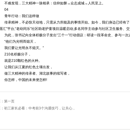
不难发现，三大精神一脉相承：信仰如磐→众志成城→人民至上。
04
青年行动：我们这样做
传承精神，不必惊天动地，只需从力所能及的事情开始。如今，我们身边已经有了
志愿汇”平台;“老幼同乐”社区助老护童项目温暖启动;多名同学主动参与社区卫生服务、
为此，张书记向全体积极分子发出“三个一”行动倡议：研读一段革命史、参与一次
“他们为光明而熄灭，
我们要让光明永不熄灭。”
210名积极分子，
就是210颗红色的火种。
让我们从江夏的红色土壤出发，
做三大精神的传承者、湖北故事的续写者，
你怎样，中国的未来便怎样!
篇：第一页
：初三家长必看：中考前3个沟通技巧，让关心...