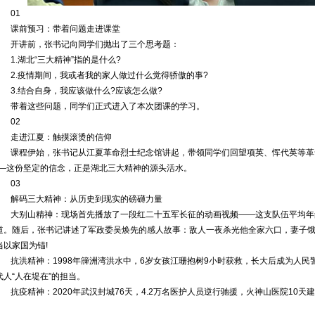
01
课前预习：带着问题走进课堂
开讲前，张书记向同学们抛出了三个思考题：
1.湖北“三大精神”指的是什么?
2.疫情期间，我或者我的家人做过什么觉得骄傲的事?
3.结合自身，我应该做什么?应该怎么做?
带着这些问题，同学们正式进入了本次团课的学习。
02
走进江夏：触摸滚烫的信仰
课程伊始，张书记从江夏革命烈士纪念馆讲起，带领同学们回望项英、恽代英等革命
——这份坚定的信念，正是湖北三大精神的源头活水。
03
解码三大精神：从历史到现实的磅礴力量
大别山精神：现场首先播放了一段红二十五军长征的动画视频——这支队伍平均年龄不
道。随后，张书记讲述了军政委吴焕先的感人故事：敌人一夜杀光他全家六口，妻子
当以家国为锚!
抗洪精神：1998年簰洲湾洪水中，6岁女孩江珊抱树9小时获救，长大后成为人民
代人“人在堤在”的担当。
抗疫精神：2020年武汉封城76天，4.2万名医护人员逆行驰援，火神山医院10天
。