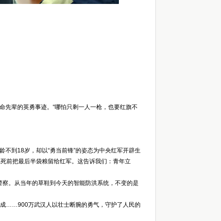
先辈的英勇事迹。“哪怕只剩一人一枪，也要红旗不
到18岁，却以“勇当前锋”的姿态为中央红军开辟生
饿死前把最后半袋粮留给红军。这告诉我们：青年立
警察。从当年的草鞋到今天的智能防洪系统，不变的是
建成……900万武汉人以壮士断腕的勇气，守护了人民的